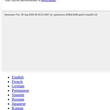
English
French
German
Portuguese
Spanish
Russian
Japanese
Korean