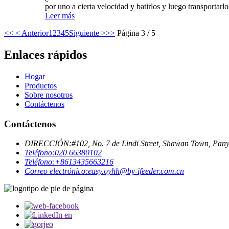
por uno a cierta velocidad y batirlos y luego transportarlo
Leer más
<<
< Anterior
1
2
3
4
5
Siguiente >
>>
Página 3 / 5
Enlaces rápidos
Hogar
Productos
Sobre nosotros
Contáctenos
Contáctenos
DIRECCIÓN:
#102, No. 7 de Lindi Street, Shawan Town, Pan
Teléfono:
020 66380102
Teléfono:
+8613435663216
Correo electrónico:
easy.oyhh@by-ifeeder.com.cn