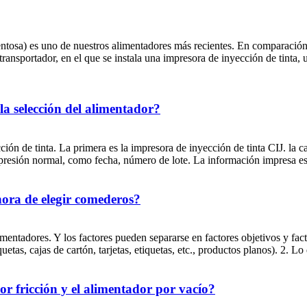
ntosa) es uno de nuestros alimentadores más recientes. En comparación 
l transportador, en el que se instala una impresora de inyección de tin
la selección del alimentador?
ción de tinta. La primera es la impresora de inyección de tinta CIJ. la ca
resión normal, como fecha, número de lote. La información impresa es s
hora de elegir comederos?
mentadores. Y los factores pueden separarse en factores objetivos y fact
uetas, cajas de cartón, tarjetas, etiquetas, etc., productos planos). 2. Lo 
por fricción y el alimentador por vacío?