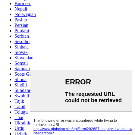
Burmese
Nepali
Norwegian
Pashto
Persian
Punjabi
Serbian
Sesotho
Sinhala
Slovak
Slovenian
Somali
Samoan
Scots Gaelic
Shona
Sindhi
Sundanese
Swahili
Tajik
Tamil
Telugu
Thai
Ukrainian
Urdu
Uzbek