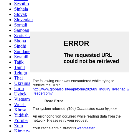
Sesotho
Sinhala
Slovak
Slovenian
Somali
Samoan
Scots Gaelic
Shona
Sindhi
Sundanese
Swahili
Tajik
Tamil
Telugu
Thai
Ukrainian
Urdu
Uzbek
Vietnamese
Welsh
Xhosa
Yiddish
Yoruba
Zulu
Kinyarwanda