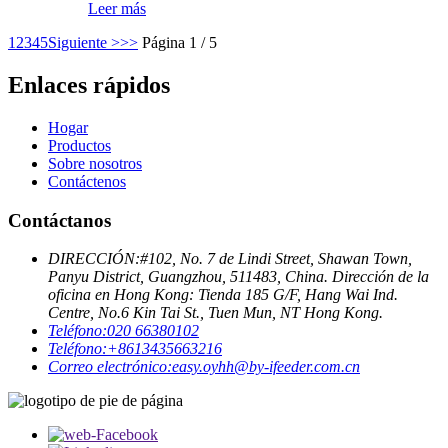
Leer más
1
2
3
4
5
Siguiente >
>>
Página 1 / 5
Enlaces rápidos
Hogar
Productos
Sobre nosotros
Contáctenos
Contáctanos
DIRECCIÓN:
#102, No. 7 de Lindi Street, Shawan Town,
Panyu District, Guangzhou, 511483, China. Dirección de la
oficina en Hong Kong: Tienda 185 G/F, Hang Wai Ind.
Centre, No.6 Kin Tai St., Tuen Mun, NT Hong Kong.
Teléfono:
020 66380102
Teléfono:
+8613435663216
Correo electrónico:
easy.oyhh@by-ifeeder.com.cn