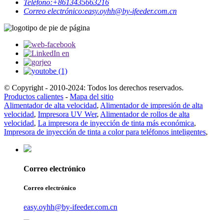
Teléfono:
+8613435663216
Correo electrónico:
easy.oyhh@by-ifeeder.com.cn
© Copyright - 2010-2024: Todos los derechos reservados.
Productos calientes
-
Mapa del sitio
Alimentador de alta velocidad
,
Alimentador de impresión de alta
velocidad
,
Impresora UV Wer
,
Alimentador de rollos de alta
velocidad
,
La impresora de inyección de tinta más económica
,
Impresora de inyección de tinta a color para teléfonos inteligentes
,
Correo electrónico
Correo electrónico
easy.oyhh@by-ifeeder.com.cn