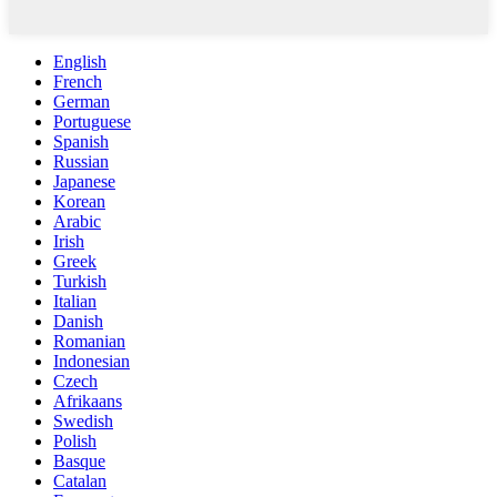
English
French
German
Portuguese
Spanish
Russian
Japanese
Korean
Arabic
Irish
Greek
Turkish
Italian
Danish
Romanian
Indonesian
Czech
Afrikaans
Swedish
Polish
Basque
Catalan