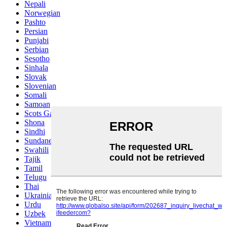
Nepali
Norwegian
Pashto
Persian
Punjabi
Serbian
Sesotho
Sinhala
Slovak
Slovenian
Somali
Samoan
Scots Gaelic
Shona
Sindhi
Sundanese
Swahili
Tajik
Tamil
Telugu
Thai
Ukrainian
Urdu
Uzbek
Vietnamese