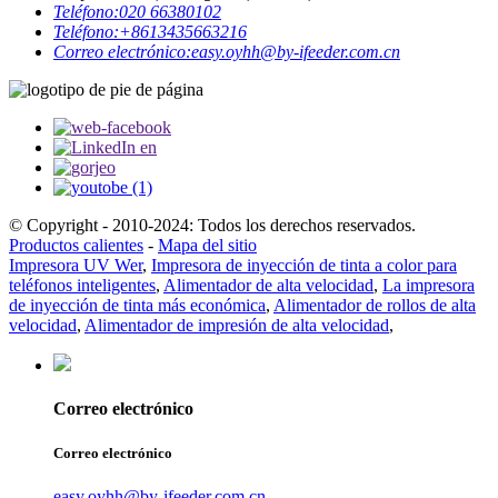
Teléfono:
020 66380102
Teléfono:
+8613435663216
Correo electrónico:
easy.oyhh@by-ifeeder.com.cn
© Copyright - 2010-2024: Todos los derechos reservados.
Productos calientes
-
Mapa del sitio
Impresora UV Wer
,
Impresora de inyección de tinta a color para
teléfonos inteligentes
,
Alimentador de alta velocidad
,
La impresora
de inyección de tinta más económica
,
Alimentador de rollos de alta
velocidad
,
Alimentador de impresión de alta velocidad
,
Correo electrónico
Correo electrónico
easy.oyhh@by-ifeeder.com.cn