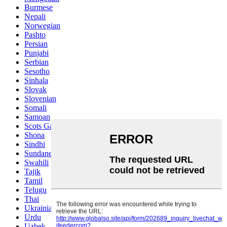
Burmese
Nepali
Norwegian
Pashto
Persian
Punjabi
Serbian
Sesotho
Sinhala
Slovak
Slovenian
Somali
Samoan
Scots Gaelic
Shona
Sindhi
Sundanese
Swahili
Tajik
Tamil
Telugu
Thai
Ukrainian
Urdu
Uzbek