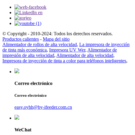
© Copyright - 2010-2024: Todos los derechos reservados.
Productos calientes
-
Mapa del sitio
Alimentador de rollos de alta velocidad
,
La impresora de inyección
de tinta más económica
,
Impresora UV Wer
,
Alimentador de
impresión de alta velocidad
,
Alimentador de alta velocidad
,
Impresora de inyección de tinta a color para teléfonos inteligentes
,
Correo electrónico
Correo electrónico
easy.oyhh@by-ifeeder.com.cn
WeChat