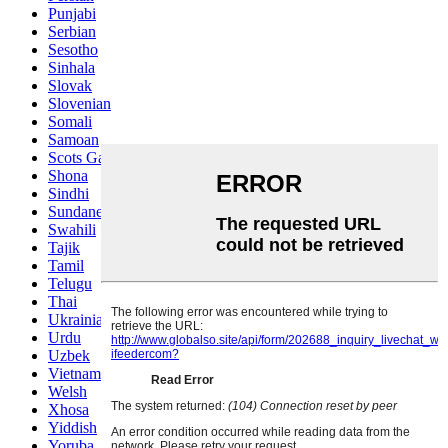
Punjabi
Serbian
Sesotho
Sinhala
Slovak
Slovenian
Somali
Samoan
Scots Gaelic
Shona
Sindhi
Sundanese
Swahili
Tajik
Tamil
Telugu
Thai
Ukrainian
Urdu
Uzbek
Vietnamese
Welsh
Xhosa
Yiddish
Yoruba