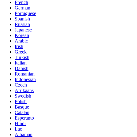
French
German
Portuguese
Spanish
Russian
Japanese
Korean
Arabic
Irish
Greek
Turkish
Italian
Danish
Romanian
Indonesian
Czech
Afrikaans
Swedish
Polish
Basque
Catalan
Esperanto
Hindi
Lao
Albanian