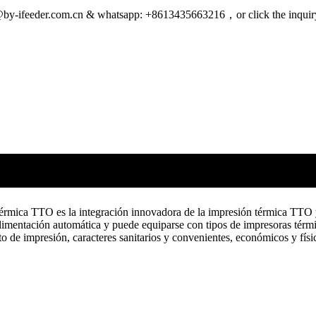
yhh@by-ifeeder.com.cn & whatsapp: +8613435663216，or click the inqui
térmica TTO es la integración innovadora de la impresión térmica TTO y
limentación automática y puede equiparse con tipos de impresoras térmi
ato de impresión, caracteres sanitarios y convenientes, económicos y fís