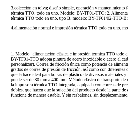
3.colección en tolva; diseño simple, operación y mantenimiento fác
térmica TTO, todo en uno, Modelo: BY-TF01-TTO; 2. Alimentaci
térmica TTO todo en uno, tipo B, modelo: BY-TF01/02-TTO-B;
4.alimentación normal e impresión térmica TTO todo en uno, 
1. Modelo "alimentación clásica e impresión térmica TTO todo e
BY-TF01-TTO adopta pintura de acero inoxidable o acero al carb
personalizar). Correa de fricción única como potencia de aliment
grados de correa de presión de fricción, así como con diferentes co
que la hace ideal para bolsas de plástico de diversos materiales 
puede ser de 80 mm a 400 mm. Método clásico de transporte de r
la impresora térmica TTO integrada, equipada con correas de pres
dobles, que hacen que la sujeción del producto desde la parte de 
funcione de manera estable. Y sin resbalones, sin desplazamientos