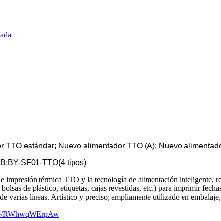
or TTO estándar; Nuevo alimentador TTO (A); Nuevo alimentad
B;BY-SF01-TTO(4 tipos)
e impresión térmica TTO y la tecnología de alimentación inteligente, re
bolsas de plástico, etiquetas, cajas revestidas, etc.) para imprimir fech
e varias líneas. Artístico y preciso; ampliamente utilizado en embalaje
u.be/RWhwqWErpAw