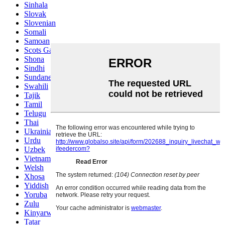
Sinhala
Slovak
Slovenian
Somali
Samoan
Scots Gaelic
Shona
Sindhi
Sundanese
Swahili
Tajik
Tamil
Telugu
Thai
Ukrainian
Urdu
Uzbek
Vietnamese
Welsh
Xhosa
Yiddish
Yoruba
Zulu
Kinyarwanda
Tatar